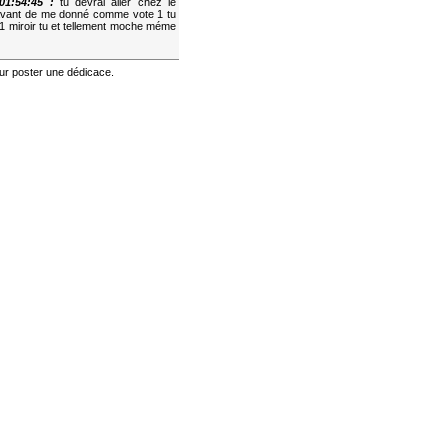
01:54:45 :
tu devrai aller chez le
or avant de me donné comme vote 1 tu
 1 miroir tu et tellement moche méme
r poster une dédicace.