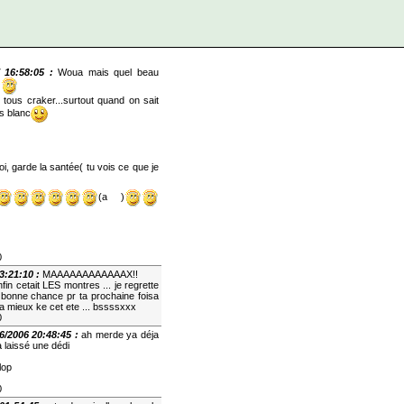
7 16:58:05 :
Woua mais quel beau
g
 tous craker...surtout quand on sait
s blanc
i, garde la santée( tu vois ce que je
(a )
0
23:21:10 :
MAAAAAAAAAAAAX!!
nfin cetait LES montres ... je regrette
.. bonne chance pr ta prochaine foisa
a mieux ke cet ete ... bssssxxx
0
06/2006 20:48:45 :
ah merde ya déja
a laissé une dédi
lop
0