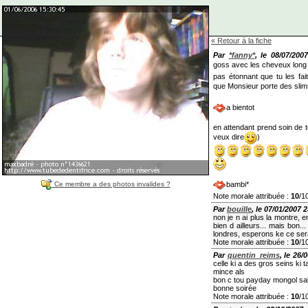
« Retour à la fiche
Par
*fanny*
, le 08/07/200
goss avec les cheveux lon
pas étonnant que tu les fait
que Monsieur porte des slim
a bientot
en attendant prend soin de to
veux dire
)
Ce membre a des photos invalides ?
bambi*
Note morale attribuée :
10
/1
Par
bouille
, le 07/01/2007 
non je n ai plus la montre, e
bien d ailleurs... mais bon.
londres, esperons ke ce ser
Note morale attribuée :
10
/1
Par
quentin_reims
, le 26/
celle ki a des gros seins ki t
mince als
bon c tou payday mongol sa
bonne soirée
Note morale attribuée :
10
/1