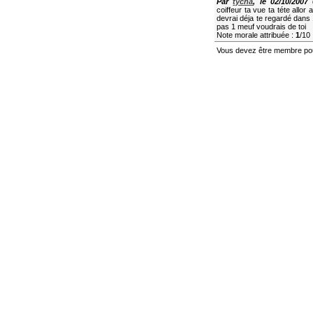
Par
tycha
, le 02/10/2007 
coiffeur ta vue ta téte all
devrai déja te regardé dans
pas 1 meuf voudrais de toi
Note morale attribuée :
1
/10
Vous devez être membre pou