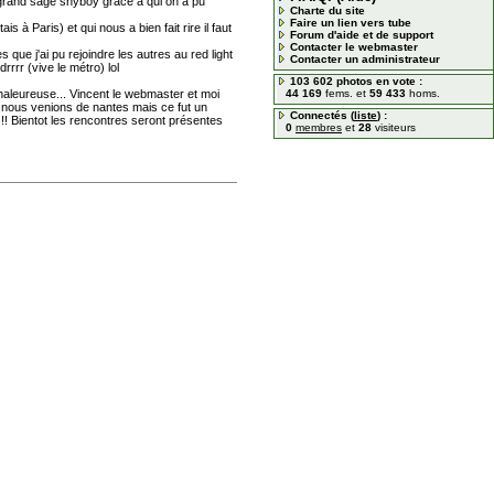
e grand sage shyboy grace à qui on a pu
Charte du site
Faire un lien vers tube
à Paris) et qui nous a bien fait rire il faut
Forum d'aide et de support
Contacter le webmaster
que j'ai pu rejoindre les autres au red light
Contacter un administrateur
rrrr (vive le métro) lol
103 602 photos en vote :
chaleureuse... Vincent le webmaster et moi
44 169
fems. et
59 433
homs.
, nous venions de nantes mais ce fut un
Connectés (
liste
) :
!! Bientot les rencontres seront présentes
0
membres
et
28
visiteurs