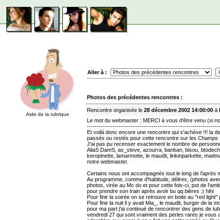
Aller à :
Photos des précédentes rencontres :
Rencontre organisée le
28 décembre 2002 14:00:00
à
Aide de la rubrique
Le mot du webmaster : MERCI à vous d'être venu (si n
-------------------------------------------------------------------
Et voilà donc encore une rencontre qui s'achève !!! la d
passés ou restés pour cette rencontre sur les Champs El
J'ai pas pu recenser exactement le nombre de personnes
AliaS DamS, as_steve, azourra, banban, bisou, btodech, 
keropinette, lamarmotte, le maudit, linkinparkette, madma
notre webmaster.
Certains nous ont accompagnés tout le long de l'après midi
Au programme, comme d'habitude, délires, (photos avec d
photos, virée au Mc do et pour cette fois-ci, pot de l'a
pour prendre son train après avoir bu qq bières ;) hihi
Pour finir la soirée on se retrouve en boite au "red light"
Pour finir la nuit il y avait Mia_, le maudit, burger de la 
pour ma part j'ai continué de rencontrer des gens de tube
vendredi 27 qui sont vraiment des perles rares je vous as