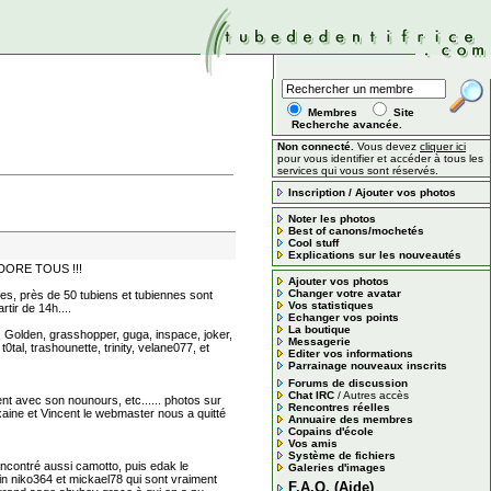
Membres
Site
Recherche avancée.
Non connecté.
Vous devez
cliquer ici
pour vous identifier et accéder à tous les
services qui vous sont réservés.
Inscription / Ajouter vos photos
Noter les photos
Best of canons/mochetés
Cool stuff
Explications sur les nouveautés
 ADORE TOUS !!!
Ajouter vos photos
Changer votre avatar
nes, près de 50 tubiens et tubiennes sont
Vos statistiques
tir de 14h....
Echanger vos points
La boutique
, Golden, grasshopper, guga, inspace, joker,
Messagerie
tal, trashounette, trinity, velane077, et
Editer vos informations
Parrainage nouveaux inscrits
Forums de discussion
Chat IRC
/
Autres accès
nt avec son nounours, etc...... photos sur
Rencontres réelles
xaine et Vincent le webmaster nous a quitté
Annuaire des membres
Copains d'école
Vos amis
Système de fichiers
rencontré aussi camotto, puis edak le
Galeries d'images
ain niko364 et mickael78 qui sont vraiment
F.A.Q. (Aide)