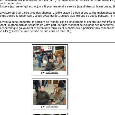
ueen qui demeurera innoubliable pour ma part :) Je tenais à remercier tout particulièrement L
é voir un peu plus....
eve (as_steve) qui est toujours là pour me rendre service (aussi bien sur le net que qd jétais 
oiture qui était garée près des champs.... lollll c grace à steve et ses amies malentendantes 
 ma voiture le lendemain... là ou jl'avais garée... un peu plus loin que ce que je pensais... ) md
enu à cette rencontre, la dernière de l'année, elle fut innoubliable et encore une fois très 
ent un grand élan de solidarité de votre part, certains viennent de loin pour ces rencontres
en espérant que ça va durer et qu'on sera toujours plus nombreux à participer aux rencontres 
OUS :)) merci de faire de tube ce que vous en faite !!!! :)
par
webmaster
par
webmaster