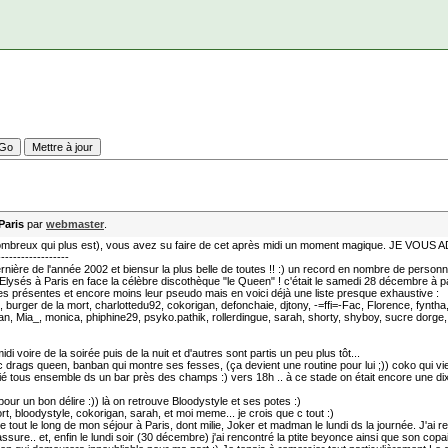
Paris
par
webmaster
.
ombreux qui plus est), vous avez su faire de cet après midi un moment magique. JE VOUS
------------------
ernière de l'année 2002 et biensur la plus belle de toutes !! :) un record en nombre de person
ysés à Paris en face la célèbre discothèque "le Queen" ! c'était le samedi 28 décembre à par
 présentes et encore moins leur pseudo mais en voici déjà une liste presque exhaustive :
burger de la mort, charlottedu92, cokorigan, defonchaie, djtony, -=ffi=-Fac, Florence, fyntha
n, Mia_, monica, phiphine29, psyko.pathik, rollerdingue, sarah, shorty, shyboy, sucre dorge, t0
 voire de la soirée puis de la nuit et d'autres sont partis un peu plus tôt...
rags queen, banban qui montre ses fesses, (ça devient une routine pour lui ;)) coko qui vie
mitié tous ensemble ds un bar près des champs :) vers 18h .. à ce stade on était encore une di
 pour un bon délire :)) là on retrouve Bloodystyle et ses potes :)
mort, bloodystyle, cokorigan, sarah, et moi meme... je crois que c tout :)
 tout le long de mon séjour à Paris, dont milie, Joker et madman le lundi ds la journée. J'ai 
sure.. et, enfin le lundi soir (30 décembre) j'ai rencontré la ptite beyonce ainsi que son cop