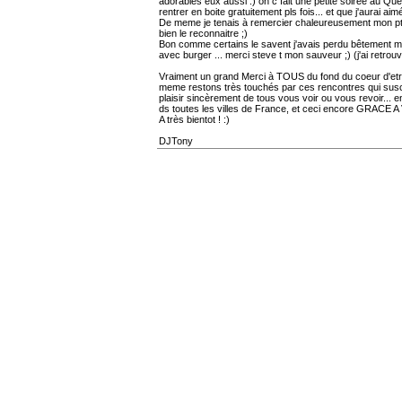
adorables eux aussi :) on c fait une petite soirée au Q
rentrer en boite gratuitement pls fois... et que j'aurai aim
De meme je tenais à remercier chaleureusement mon ptit st
bien le reconnaitre ;)
Bon comme certains le savent j'avais perdu bêtement ma v
avec burger ... merci steve t mon sauveur ;) (j'ai retrouvé
Vraiment un grand Merci à TOUS du fond du coeur d'etre v
meme restons très touchés par ces rencontres qui suscit
plaisir sincèrement de tous vous voir ou vous revoir... 
ds toutes les villes de France, et ceci encore GRACE A V
A très bientot ! :)
DJTony