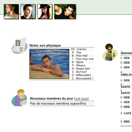
Notez son physique
10 - Canon
9 - Top
Dernie
8 - Pas mal
GEN
7 - Pas trop mal
6 - Djust
GEN
5 - Moyen
GEN
4 - Assez bof
3 - Bof bof
2 - Affreux(se)
AMELIO
1 - Beuuaaark !
GEN
SANTE
SANTE
GEN
Nouveaux membres du jour
(
voir tous
)
GEN
Pas de nouveaux membres aujourd'hui.
GEN
CAFÉ
SMS