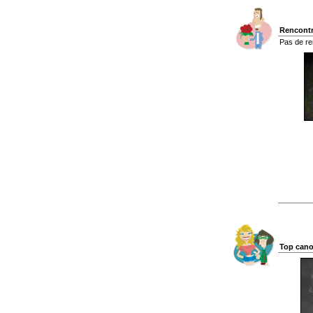
Rencontr
Pas de re
Top cano