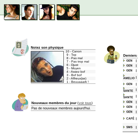
Notez son physique
10 - Canon
9 - Top
Derniers
8 - Pas mal
GEN
|
7 - Pas trop mal
6 - Djust
GEN
|
5 - Moyen
GEN
|
4 - Assez bof
3 - Bof bof
|
2 - Affreux(se)
AMELIO
1 - Beuuaaark !
GEN
|
|
SANTE
|
SANTE
GEN
|
Nouveaux membres du jour
(
voir tous
)
GEN
|
Pas de nouveaux membres aujourd'hui.
GEN
|
CAFÉ
|
SMS
|