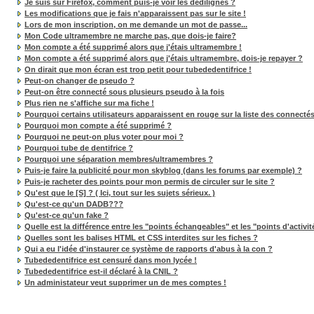
Je suis sur Firefox, comment puis-je voir les dédilignes ?
Les modifications que je fais n'apparaissent pas sur le site !
Lors de mon inscription, on me demande un mot de passe...
Mon Code ultramembre ne marche pas, que dois-je faire?
Mon compte a été supprimé alors que j'étais ultramembre !
Mon compte a été supprimé alors que j'étais ultramembre, dois-je repayer ?
On dirait que mon écran est trop petit pour tubededentifrice !
Peut-on changer de pseudo ?
Peut-on être connecté sous plusieurs pseudo à la fois
Plus rien ne s'affiche sur ma fiche !
Pourquoi certains utilisateurs apparaissent en rouge sur la liste des connectés
Pourquoi mon compte a été supprimé ?
Pourquoi ne peut-on plus voter pour moi ?
Pourquoi tube de dentifrice ?
Pourquoi une séparation membres/ultramembres ?
Puis-je faire la publicité pour mon skyblog (dans les forums par exemple) ?
Puis-je racheter des points pour mon permis de circuler sur le site ?
Qu'est que le [S] ? ( Ici, tout sur les sujets sérieux. )
Qu'est-ce qu'un DADB???
Qu'est-ce qu'un fake ?
Quelle est la différence entre les "points échangeables" et les "points d'activit
Quelles sont les balises HTML et CSS interdites sur les fiches ?
Qui a eu l'idée d'instaurer ce système de rapports d'abus à la con ?
Tubededentifrice est censuré dans mon lycée !
Tubededentifrice est-il déclaré à la CNIL ?
Un administateur veut supprimer un de mes comptes !