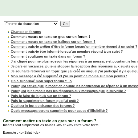
Charte des forums
Comment mettre un texte en gras sur un forum ?
Comment mettre un texte en italique sur un forum ?
Comment puis-je arrêter d'être informé lorsqu'un membre répond à un sujet ?
Comment puis-je être informé lorsqu'un membre répond à un sujet ?
Comment souligner un texte dans un forum ?
J'ai cliqué pour ne plus recevoir les réponses à un message et pourtant je les 
Je pars en vacances, puis-je stopper la réception des réponses aux sujets que j
Je souhaite retrouver un topic que j'ai créé ou auquel j'ai participé il y a quel
Mon message a été supprimé et j'ai un point de moins sur mon permis !
On a supprimé mon super forum !! :o
Pourquoi est-ce que je reçoit en double les notification de réponse à un messa
Pourquoi je ne reçois pas les réponses aux messages que je surveille ?
Puis-je faire de la pub sur un forum ?
Puis-je supprimer un forum que j'ai créé ?
Quel est le but de chacun des forums ?
Quels messages seront supprimés pour cause d'illisibilité ?
Comment mettre un texte en gras sur un forum ?
Insérez tout simplement les balises <b> et </b> entre votre texte !
Exemple : <b>Salut !</b>