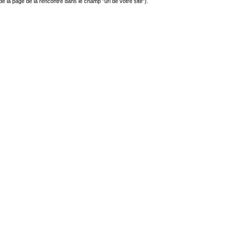
e la page de la rencontre dans le champ "url de votre site").