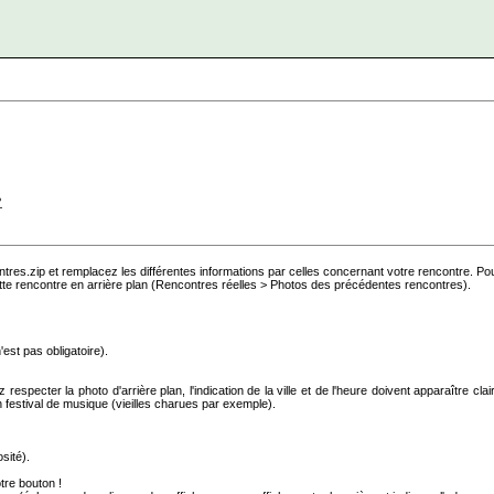
?
s.zip et remplacez les différentes informations par celles concernant votre rencontre. Pour 
cette rencontre en arrière plan (Rencontres réelles > Photos des précédentes rencontres).
'est pas obligatoire).
pecter la photo d'arrière plan, l'indication de la ville et de l'heure doivent apparaître cla
 festival de musique (vieilles charues par exemple).
sité).
otre bouton !