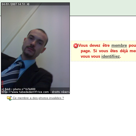
Vous devez être
membre
pour
page. Si vous êtes déjà me
vous vous
identifiiez
.
Ce membre a des photos invalides ?