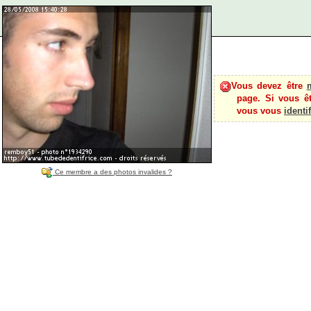
Vous devez être
page. Si vous ê
vous vous
identif
Ce membre a des photos invalides ?