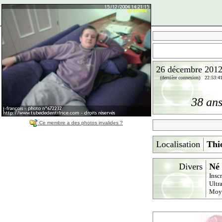
26 décembre 201
(dernière connexion) 22:53:4
38 an
Ce membre a des photos invalides ?
Localisation
Thi
Divers
Né 
Insc
Ultr
Moy