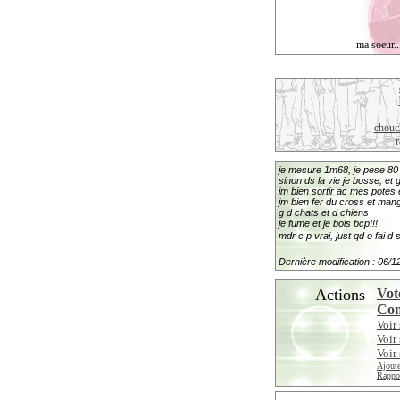
ma soeur..
chouch
r
je mesure 1m68, je pese 80 k
sinon ds la vie je bosse, et 
jm bien sortir ac mes potes 
jm bien fer du cross et man
g d chats et d chiens
je fume et je bois bcp!!!
mdr c p vrai, just qd o fai d 
Dernière modification : 06/
Actions
Vot
Con
Voir
Voir
Voir 
Ajoute
Rappor