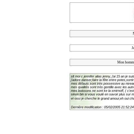
J
Mon homme 
slt moi c jennifer alias jenny, j'ai 15 an je
j'adore danser,faire la fête entre potes,sortir.
mes défauts sont très possessive au niveau d
mes qualités sont très gentille avec les autr
mes boissons ne sont ke la smirnoff, ( c'es
sinon bin si vous voulé en savoir plus sur m
et ossi je cherche le grand amour,eh oui chu
Dernière modification : 05/02/2005 21:52:24