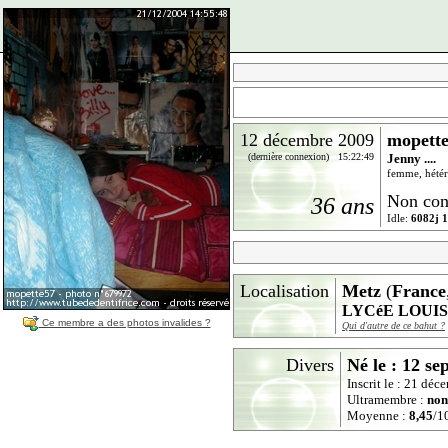
12 décembre 2009
mopett
(dernière connexion) 15:22:49
Jenny ....
femme, hétér
Non con
36 ans
Idle:
6082j 1
Localisation
Metz
(
France
LYCéE LOUI
Ce membre a des photos invalides ?
Qui d'autre de ce bahut ?
Divers
Né le : 12 s
Inscrit le : 21 dé
Ultramembre :
non
Moyenne :
8,45
/10