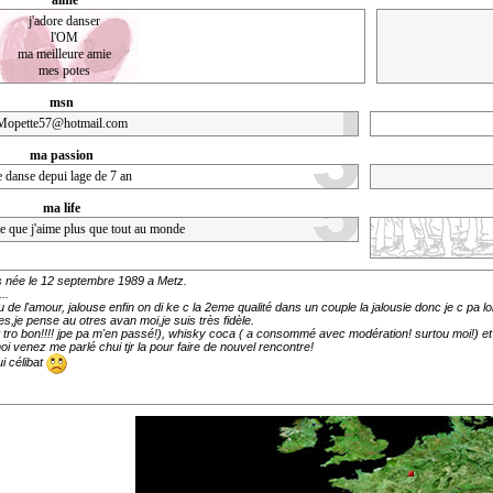
aime
j'adore danser
l'OM
ma meilleure amie
mes potes
msn
Mopette57@hotmail.com
ma passion
e danse depui lage de 7 an
ma life
que j'aime plus que tout au monde
 suis née le 12 septembre 1989 a Metz.
..
e l'amour, jalouse enfin on di ke c la 2eme qualité dans un couple la jalousie donc je c pa lol
es,je pense au otres avan moi,je suis très fidèle.
t tro bon!!!! jpe pa m'en passé!), whisky coca ( a consommé avec modération! surtou moi!) et
oi venez me parlé chui tjr la pour faire de nouvel rencontre!
i célibat