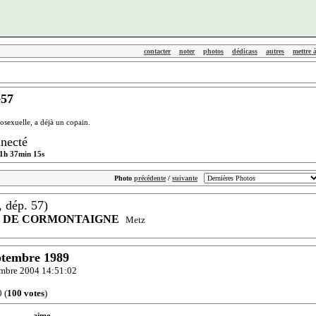
contacter
noter
photos
dédicass
autres
mettre 
e57
osexuelle, a déjà un copain.
necté
1h 37min 15s
Photo
précédente
/
suivante
, dép. 57)
S DE CORMONTAIGNE
Metz
eptembre 1989
cembre 2004 14:51:02
 (
100 votes
)