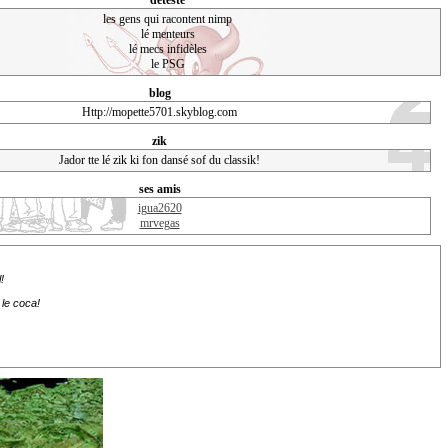
déteste
les gens qui racontent nimp
lé menteurs
lé mecs infidèles
le PSG
blog
Http://mopette5701.skyblog.com
zik
Jador tte lé zik ki fon dansé sof du classik!
ses amis
igua2620
mrvegas
!
 le coca!