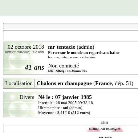
02 octobre 2018
mr tentacle
(admin)
(dernière connexion) 15:39:09
Porter sur le monde un regard sans haine
homme, hétérosexuel, célibataire.
Non connecté
41 ans
Idle:
2864j 14h 36min 09s
Localisation
Chalons en champagne
(
France
, dép. 51)
Divers
Né le : 07 janvier 1985
Inscrit le : 28 mai 2005 09:38:18
Ultramembre :
oui
(admin)
Moyenne :
8,41
/10 (
512 votes
)
aime
champ non renseigné
ses amis