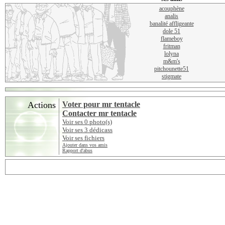
acouphène
analis
banalité affligeante
dole 51
flameboy
fritman
lolyna
m&m's
pitchounette51
stigmate
Actions
Voter pour mr tentacle
Contacter mr tentacle
Voir ses 0 photo(s)
Voir ses 3 dédicass
Voir ses fichiers
Ajouter dans vos amis
Rapport d'abus