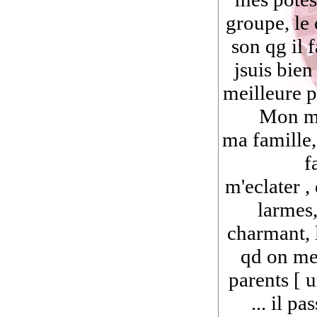
groupe, le 
son qg il f
jsuis bie
meilleure 
Mon me
ma famille,
f
m'eclater , 
larmes,
charmant, 
qd on me 
parents [ 
... il pa