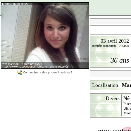
03 avril 2012
(dernière connexion) 14:51:39
36 ans
Ce membre a des photos invalides ?
Localisation
Mar
Divers
Né 
Insc
Ultr
Moy
mes potes,