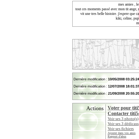
mes amies , le
tout ces moments passé avec mon tit ange, m
vit une tres belle histoire. j'espere que 
kiki, celine, pu
m
Dernière modification :
10/05/2008 03:25:2
Dernière modification :
12/07/2008 18:01:3
Dernière modification :
21/09/2008 20:55:2
Actions
Voter pour tit
Contacter titi
Voir ses 3 photo(s)
Voir ses 3 dédicass
Voir ses fichiers
Ajouter dans vos amis
Rapport d'abus