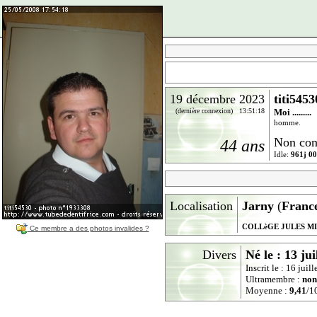
19 décembre 2023
titi5453
(dernière connexion) 13:51:18
Moi .........
homme.
Non con
44 ans
Idle:
961j 00
Localisation
Jarny
(
Franc
COLLèGE JULES M
Ce membre a des photos invalides ?
Divers
Né le : 13 jui
Inscrit le : 16 jui
Ultramembre :
non
Moyenne :
9,41
/10