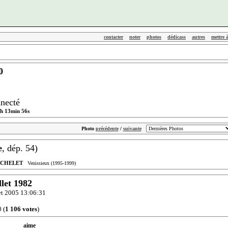
contacter
noter
photos
dédicass
autres
mettre 
0
necté
h 13min 56s
Photo
précédente
/
suivante
e
, dép. 54)
ICHELET
Venissieux (1995-1999)
llet 1982
llet 2005 13:06:31
 (
1 106 votes
)
aime