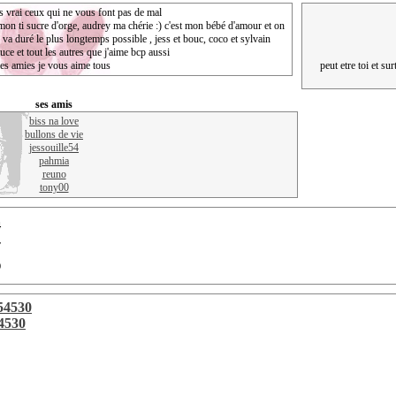
s vrai ceux qui ne vous font pas de mal
on ti sucre d'orge, audrey ma chérie :) c'est mon bébé d'amour et on
ca va duré le plus longtemps possible , jess et bouc, coco et sylvain
puce et tout les autres que j'aime bcp aussi
es amies je vous aime tous
peut etre toi et su
ses amis
biss na love
bullons de vie
jessouille54
pahmia
reuno
tony00
4
7
0
i54530
54530