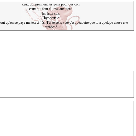
ceux qui prennent les gens pour des con
ceux qui font du mal aux gens
les faux culs
l'hypocrisie
rtout qu'on se paye ma tete :@ SI TU te sens vizé c'est peut etre que tu a quelque chose a te
reproché