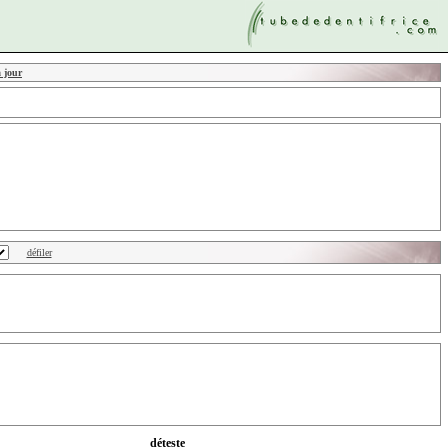
à jour
déteste