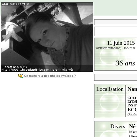
11 juin 2015
(dernière connexion) 16:27:50
36 ans
Ce membre a des photos invalides ?
Localisation
Nan
COLL
LYCé
INST
ECO
Qui d'a
Divers
Né 
Insc
Ultr