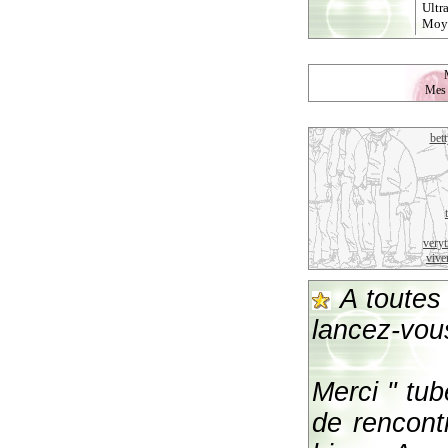
Ultr
Moy
Mes a
bet
very
vive
A toutes 
lancez-vou
Merci " tub
de rencont