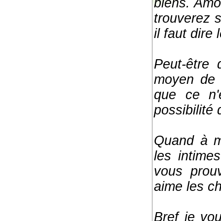
biens. Amou
trouverez s
il faut dir
Peut-être 
moyen de f
que ce n
possibilité
Quand à mo
les intime
vous prouv
aime les ch
Bref je vo