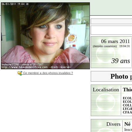
06 mars 2011
(dernière connexion) 19:04:31
39 ans
Ce membre a des photos invalides ?
Photo
Localisation
Thi
ECOL
ECOL
COLL
LYCé
CFA 
Divers
Né 
Insc