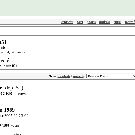
contacter
noter
photos
dédicass
autres
mettre 
t51
ouk
exuel, célibataire.
ecté
h 14min 00s
Photo
précédente
/
suivante
e
, dép. 51)
RGIER
Reims
in 1989
vier 2007 20:23:06
 (
100 votes
)