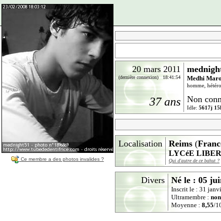
20 mars 2011
mednigh
(dernière connexion) 18:41:54
Medhi Mar
homme, hétéros
Non conn
37 ans
Idle:
5617j 15
Localisation
Reims
(
Franc
LYCéE LIBE
Ce membre a des photos invalides ?
Qui d'autre de ce bahut ?
Divers
Né le : 05 ju
Inscrit le : 31 jan
Ultramembre :
non
Moyenne :
8,55
/10