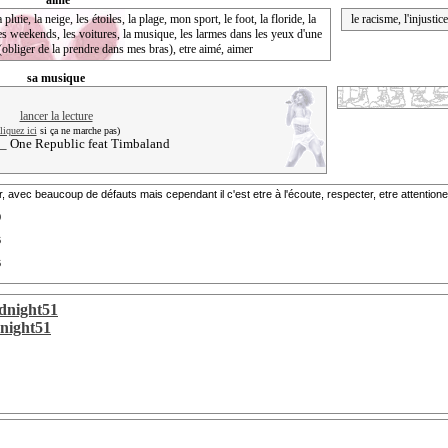
aime
la pluie, la neige, les étoiles, la plage, mon sport, le foot, la floride, la
le racisme, l'injustic
les weekends, les voitures, la musique, les larmes dans les yeux d'une
 (obliger de la prendre dans mes bras), etre aimé, aimer
sa musique
liquez ici
si ça ne marche pas)
_ One Republic feat Timbaland
, avec beaucoup de défauts mais cependant il c'est etre à l'écoute, respecter, etre attention
9
6
6
dnight51
night51