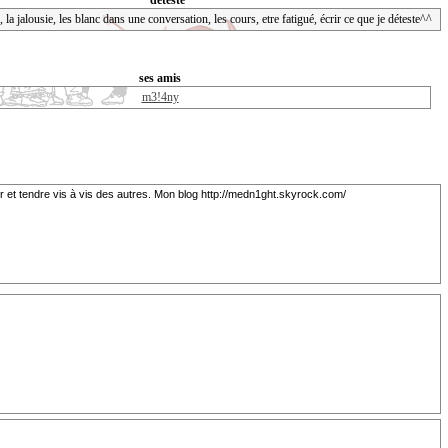
déteste
e, la jalousie, les blanc dans une conversation, les cours, etre fatigué, écrir ce que je déteste^^
ses amis
m3!4ny
er et tendre vis à vis des autres. Mon blog http://medn1ght.skyrock.com/