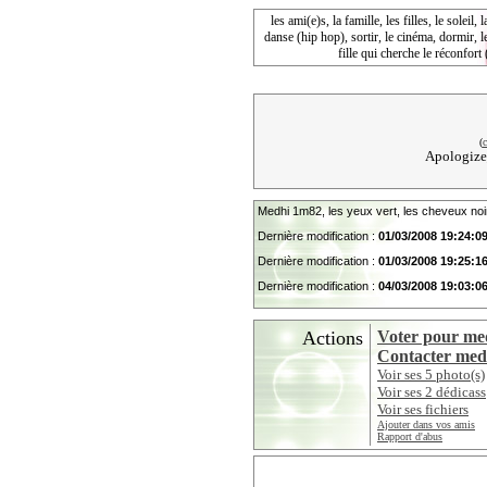
les ami(e)s, la famille, les filles, le soleil, 
danse (hip hop), sortir, le cinéma, dormir, 
fille qui cherche le réconfort
(
c
Apologize
Medhi 1m82, les yeux vert, les cheveux noir
Dernière modification :
01/03/2008 19:24:0
Dernière modification :
01/03/2008 19:25:1
Dernière modification :
04/03/2008 19:03:0
Actions
Voter pour me
Contacter med
Voir ses 5 photo(s)
Voir ses 2 dédicass
Voir ses fichiers
Ajouter dans vos amis
Rapport d'abus