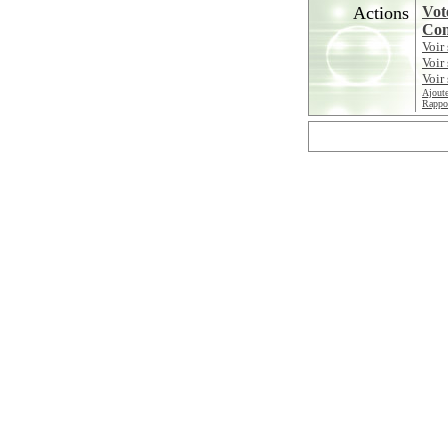
Actions
Vot
Con
Voir
Voir
Voir 
Ajoute
Rappor