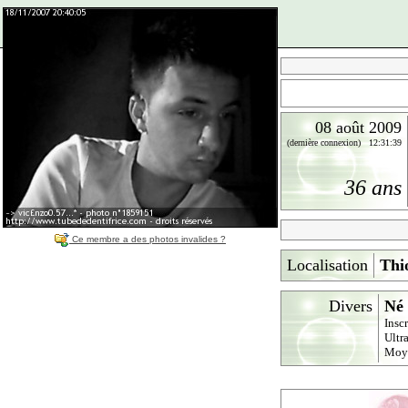
08 août 2009
(dernière connexion) 12:31:39
36 ans
Ce membre a des photos invalides ?
Localisation
Thi
Divers
Né 
Insc
Ultr
Moy