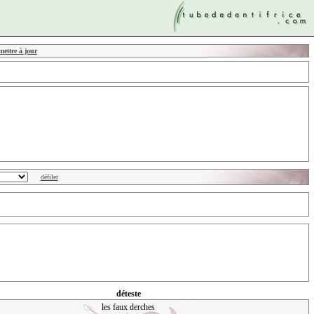
mettre à jour
déteste
les faux derches