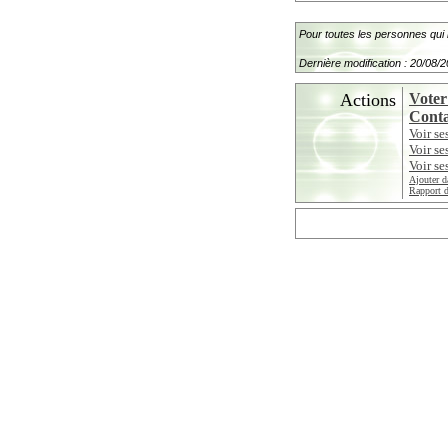
Pour toutes les personnes qui m
Dernière modification : 20/08/
Actions
Voter
Conta
Voir se
Voir se
Voir se
Ajouter d
Rapport d