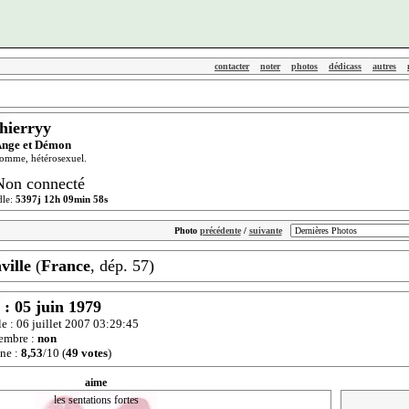
contacter
noter
photos
dédicass
autres
thierryy
nge et Démon
omme, hétérosexuel.
Non connecté
dle:
5397j 12h 09min 58s
Photo
précédente
/
suivante
ville
(
France
, dép. 57)
 : 05 juin 1979
 le : 06 juillet 2007 03:29:45
embre :
non
ne :
8,53
/10 (
49 votes
)
aime
les sentations fortes