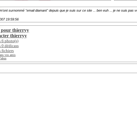
'ont surnommé "email diamant" depuis que je suis sur ce site ... ben euh ... je ne suis pas v
2007 19:59:56
 pour thierryy
cter thierryy
s 6 photo(s)
s 0 dédicass
s fichiers
ans vos amis
'abus