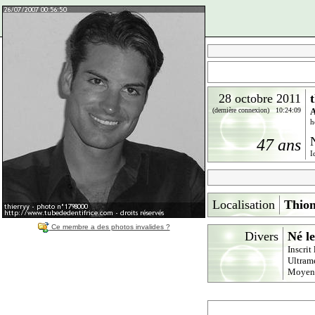
28 octobre 2011
(dernière connexion) 10:24:09
A
h
47 ans
I
Localisation
Thion
Ce membre a des photos invalides ?
Divers
Né le
Inscrit
Ultram
Moyen