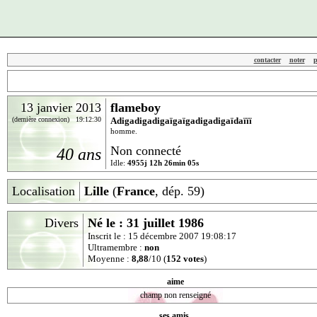
contacter
noter
p
13 janvier 2013
flameboy
(dernière connexion) 19:12:30
Adigadigadigaïgaïgadigadigaïdaïïï
homme.
Non connecté
40 ans
Idle:
4955j 12h 26min 05s
Localisation
Lille
(
France
, dép. 59)
Divers
Né le : 31 juillet 1986
Inscrit le : 15 décembre 2007 19:08:17
Ultramembre :
non
Moyenne :
8,88
/10 (
152 votes
)
aime
champ non renseigné
ses amis