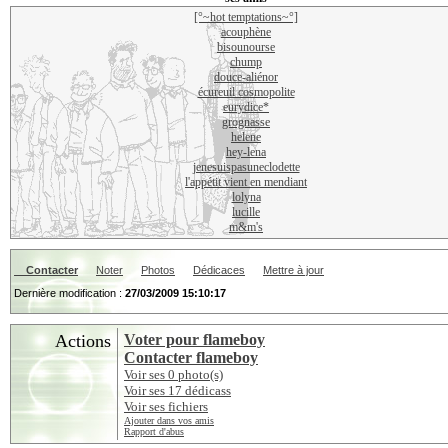
[°~hot temptations~°]
acouphène
bisounourse
chump
douce-aliénor
écureuil cosmopolite
eurydice*
grognasse
helene
hey-lena
jenesuispasuneclodette
l'appétit vient en mendiant
lolyna
lucille
m&m's
Contacter
Noter
Photos
Dédicaces
Mettre à jour
Dernière modification :
27/03/2009 15:10:17
Actions
Voter pour flameboy
Contacter flameboy
Voir ses 0 photo(s)
Voir ses 17 dédicass
Voir ses fichiers
Ajouter dans vos amis
Rapport d'abus