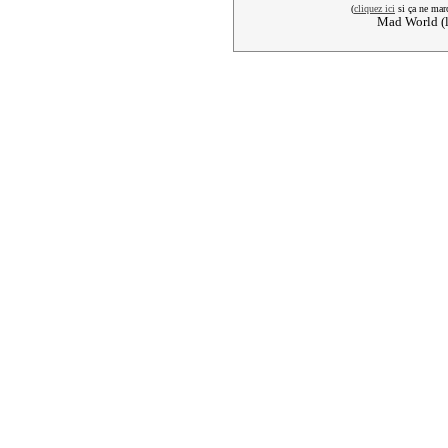
(
cliquez ici
si ça ne mar
Mad World (l