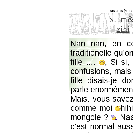
ses amis (suite 
x._m&
zini
Nan nan, en ce
traditionelle qu’
fille ....
, Si si
confusions, mais l
fille disais-je do
parle enorméme
Mais, vous savez, 
comme moi
hih
mongole ?
Naa
c’est normal auss