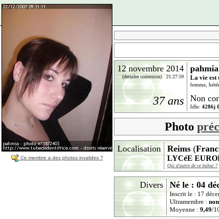
12 novembre 2014
pahmia
(dernière connexion) 21:27:59
La vie est 
femme, hétér
Non con
37 ans
Idle:
4286j 
Photo
pré
Localisation
Reims
(
Franc
LYCéE EURO
Ce membre a des photos invalides ?
Qui d'autre de ce bahut ?
Divers
Né le : 04 d
Inscrit le : 17 dé
Ultramembre :
non
Moyenne :
9,49
/10