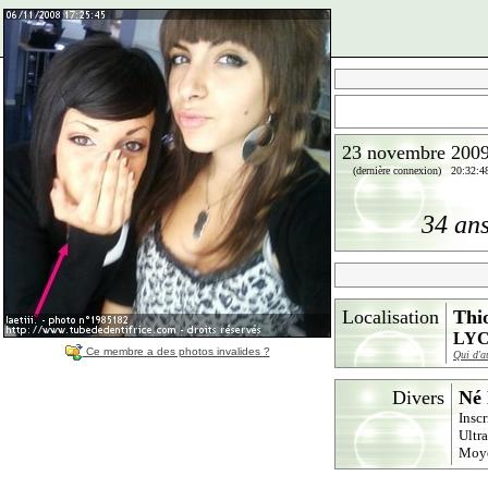
23 novembre 200
(dernière connexion) 20:32:4
34 an
Localisation
Thio
LYC
Ce membre a des photos invalides ?
Qui d'a
Divers
Né 
Inscr
Ultr
Moy