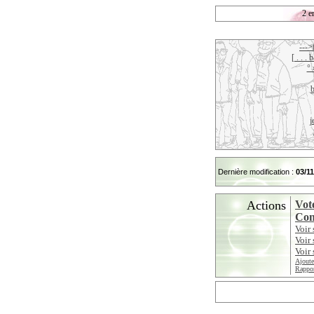
2 e
--->
[ . . .
° 
j
Dernière modification :
03/1
Actions
Vote
Cont
Voir 
Voir 
Voir 
Ajoute
Rappor