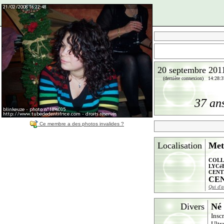
20 septembre 201
(dernière connexion) 14:28:3
37 an
Ce membre a des photos invalides ?
Localisation
Met
COLL
LYCé
CENT
CEN
Qui d'a
Divers
Né 
Insc
Ultr