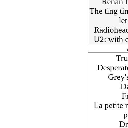
Renan l
The ting ti
le
Radiohead
U2: with 
Tru
Desperat
Grey'
D
F
La petite 
p
Dr