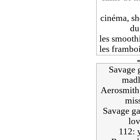
cinéma, sh
du
les smooth
les framboi
m
Savage g
madl
Aerosmith:
miss
Savage ga
lo
112: y