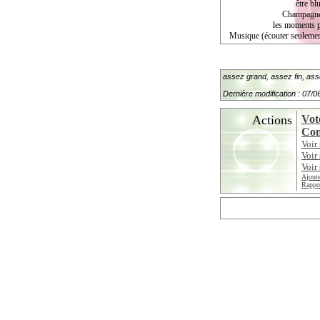
être bl
Champagne 
les moments pr
Musique (écouter seulement 
assez grand, assez fin, asse
Dernière modification : 07/
Actions
Vot
Con
Voir
Voir
Voir 
Ajoute
Rappor