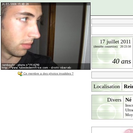
17 juillet 2011
(dernière connexion) 20:23:50
40 ans
Ce membre a des photos invalides ?
Localisation
Rei
Divers
Né 
Insc
Ultr
Moy