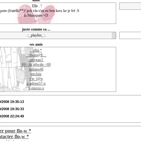
aime
. Elle . !
oto (fratello**)! pck vla s'en eu ben kess ke je fré :S
la Musiquee =D
...
juste comme sa ...
.::_playlist_::.
ses amis
_ ellià *
..::thom@$::..
.m0rgan3.
69> àh p0wàle <69
italiano46
pirchiiz
t!te_f@n
x-adrien57-x
x-missiz-x
0/2008 19:35:13
0/2008 19:35:33
0/2008 22:24:49
er pour flo-w *
tacter flo-w *