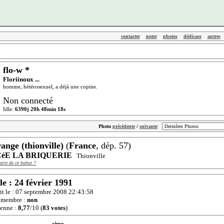
contacter
noter
photos
dédicass
autres
flo-w *
Floriinoux ...
homme, hétérosexuel, a déjà une copine.
Non connecté
Idle:
6390j 20h 48min 18s
Photo
précédente
/
suivante
ange (thionville)
(
France
, dép. 57)
éE LA BRIQUERIE
Thionville
utre de ce bahut ?
le : 24 février 1991
rit le : 07 septembre 2008 22:43:58
amembre :
non
enne :
8,77
/10 (
83 votes
)