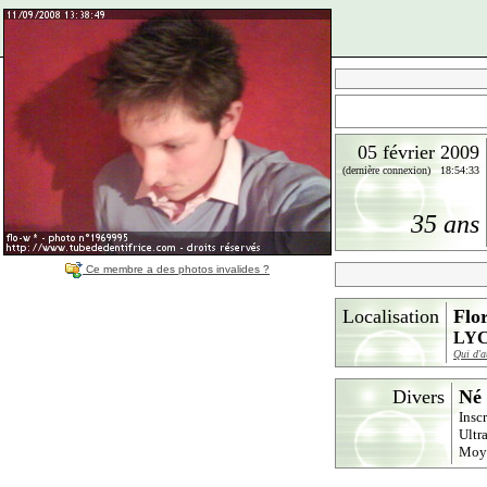
05 février 2009
(dernière connexion) 18:54:33
35 ans
Ce membre a des photos invalides ?
Localisation
Flor
LYC
Qui d'a
Divers
Né 
Insc
Ultr
Moy