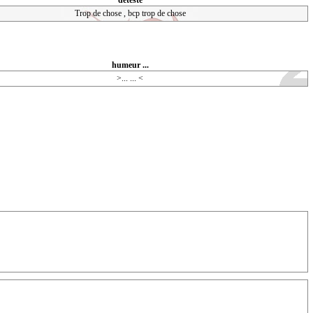
déteste
Trop de chose , bcp trop de chose
humeur ...
>... ... <