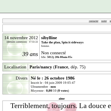
contacter
noter
p
14 novembre 2012
sibylline
(dernière connexion) 17:51:22
Take the plan, Spin it sideways
femme.
Non connecté
39 ans
Idle:
5012j 20h 08min 05s
Localisation
Paris/nancy
(
France
, dép. 75)
Divers
Né le : 26 octobre 1986
Inscrit le : 04 juin 2009 19:05:47
Ultramembre :
non
Moyenne :
0,00
/10 (
0 votes
)
aime
Terriblement, toujours. La douce e