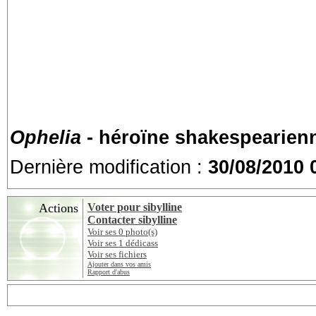
Ophelia
- héroïne shakespearienne
Dernière modification :
30/08/2010 
Actions
Voter pour sibylline
Contacter sibylline
Voir ses 0 photo(s)
Voir ses 1 dédicass
Voir ses fichiers
Ajouter dans vos amis
Rapport d'abus