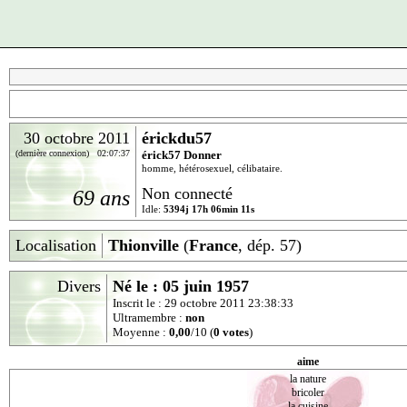
30 octobre 2011
érickdu57
(dernière connexion) 02:07:37
érick57 Donner
homme, hétérosexuel, célibataire.
Non connecté
69 ans
Idle:
5394j 17h 06min 11s
Localisation
Thionville
(
France
, dép. 57)
Divers
Né le : 05 juin 1957
Inscrit le : 29 octobre 2011 23:38:33
Ultramembre :
non
Moyenne :
0,00
/10 (
0 votes
)
aime
la nature
bricoler
la cuisine