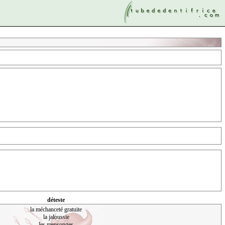
déteste
la méchanceté gratuite
la jaloussie
les mensonges