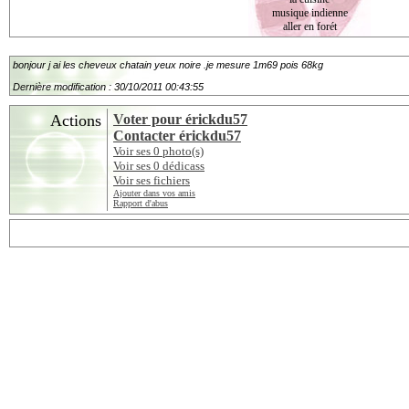
musique indienne
aller en forét
bonjour j ai les cheveux chatain yeux noire .je mesure 1m69 pois 68kg
Dernière modification : 30/10/2011 00:43:55
Actions
Voter pour érickdu57
Contacter érickdu57
Voir ses 0 photo(s)
Voir ses 0 dédicass
Voir ses fichiers
Ajouter dans vos amis
Rapport d'abus