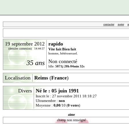
contacter
noter
p
19 septembre 2012
rapido
(dernière connexion) 14:44:57
Vite fait Bien fait
homme, hétérosexuel.
Non connecté
35 ans
Idle:
5071j 20h 04min 32s
Localisation
Reims
(
France
)
Divers
Né le : 05 juin 1991
Inscrit le : 27 novembre 2011 18:18:27
Ultramembre :
non
Moyenne :
0,00
/10 (
0 votes
)
aime
champ non renseigné