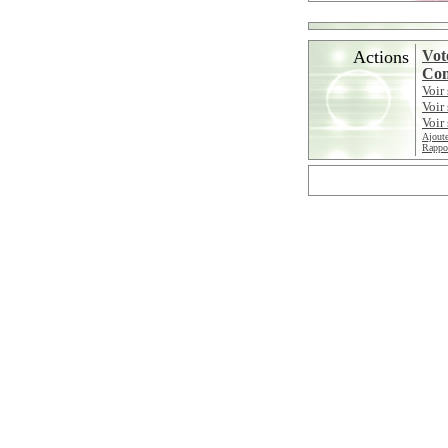
Actions
Vot
Con
Voir
Voir
Voir 
Ajoute
Rappor