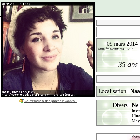
09 mars 2014
(dernière connexion) 12:04:51
35 ans
Localisation
Naaa
Ce membre a des photos invalides ?
Divers
Né 
Insc
Ultr
Moy
champ