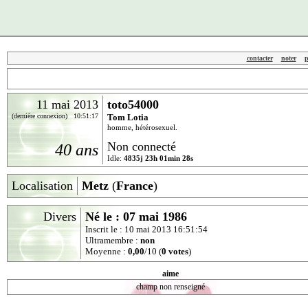
contacter
noter
p
11 mai 2013
toto54000
(dernière connexion) 10:51:17
Tom Lotia
homme, hétérosexuel.
Non connecté
40 ans
Idle:
4835j 23h 01min 28s
Localisation
Metz
(
France
)
Divers
Né le : 07 mai 1986
Inscrit le : 10 mai 2013 16:51:54
Ultramembre :
non
Moyenne :
0,00
/10 (
0 votes
)
aime
champ non renseigné