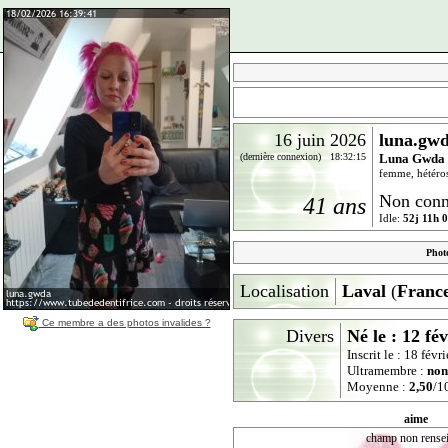
16 juin 2026
luna.gw
(dernière connexion) 18:32:15
Luna Gwda
femme, hétéros
Non conn
41 ans
Idle:
52j 11h 
Phot
Localisation
Laval
(
Franc
Ce membre a des photos invalides ?
Divers
Né le : 12 fé
Inscrit le : 18 fév
Ultramembre :
non
Moyenne :
2,50
/10
aime
champ non rense