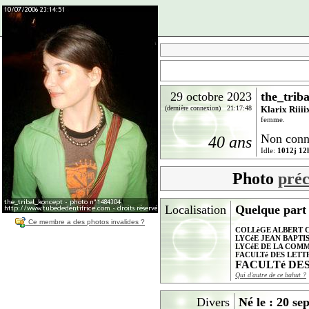
29 octobre 2023
the_trib
(dernière connexion) 21:17:48
Klarix Riii
femme.
Non conn
40 ans
Idle:
1012j 12
Photo
préc
Localisation
Quelque part d
Ce membre a des photos invalides ?
COLLèGE ALBERT 
LYCéE JEAN BAPTI
LYCéE DE LA COM
FACULTé DES LETT
FACULTé DE
Qui d'autre de ce bahut ?
Divers
Né le : 20 s