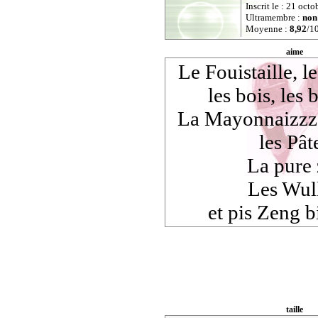
Inscrit le : 21 oc
Ultramembre :
non
Moyenne :
8,92
/10
aime
Le Fouistaille, l
les bois, les b
La Mayonnaizzz, 
les Pât
La pure 
Les Wul
et pis Zeng bi
taille