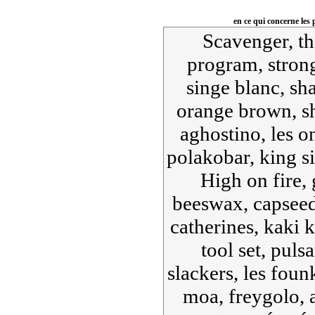
en ce qui concerne les 
Scavenger, th
program, strong
singe blanc, shal
orange brown, sh
aghostino, les o
polakobar, king si
High on fire,
beeswax, capseed,
catherines, kaki 
tool set, pulsa
slackers, les founk
moa, freygolo, a