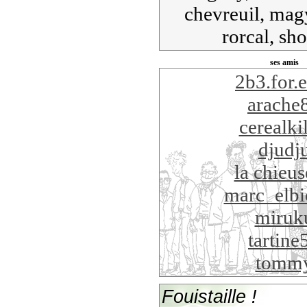
chevreuil, mag
rorcal, shor
ses amis
2b3.for.
arache
cerealkil
djudj
la chieu
marc_elb
miruk
tartine
tomm
Fouistaille !