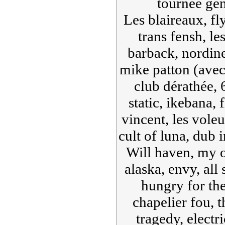
tournée gén
Les blaireaux, fl
trans fensh, le
barback, nordine
mike patton (avec
club dérathée, 
static, ikebana, 
vincent, les vole
cult of luna, dub 
Will haven, my 
alaska, envy, all 
hungry for the 
chapelier fou, t
tragedy, electri