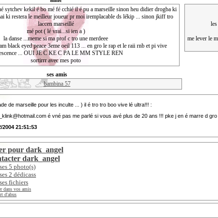
aime
 sytchev kekil é bo mé fé cchié il é pu a marseille sinon heu didier drogba ki
ai ki restera le meilleur joueur pr moi iremplacable ds lékip ... sinon jkiff tro
laccen marseillé
les
mé pot ( lé vrai...si ien a )
la danse ...meme si ma prof c tro une merdeee
me lever le m
am black eyed peace 3eme oeil 113 ... en gro le rap et le raii rnb et pi vive
escence ... OUI JE C KE C PA LE MM STYLE REN
sortirrr avec mes poto
ses amis
bambina 57
 de marseille pour les inculte ... ) il é tro tro boo vive lé ultra!!! :
_klink@hotmail.com
é vné pas me parlé si vous avé plus de 20 ans !!! pke j en é marre d gro bo
2/2004 21:51:53
er pour dark_angel
tacter dark_angel
 ses 5 photo(s)
 ses 2 dédicass
ses fichiers
r dans vos amis
t d'abus