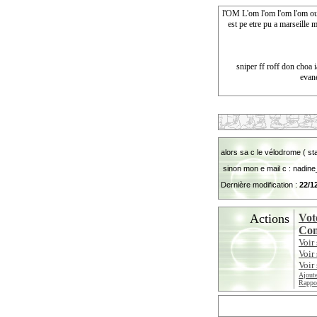
l'OM L'om l'om l'om l'om oué
est pe etre pu a marseille m
sniper ff roff don choa i
evan
alors sa c le vélodrome ( stade
sinon mon e mail c :
nadine
Dernière modification :
22/1
Actions
Vot
Con
Voir
Voir
Voir 
Ajoute
Rappor