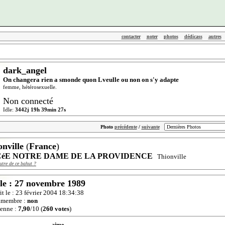
contacter
noter
photos
dédicass
autres
dark_angel
On changera rien a smonde quon Lveulle ou non on s'y adapte
femme, hétérosexuelle.
Non connecté
Idle:
3442j 19h 39min 27s
Photo
précédente
/
suivante
onville
(
France
)
éE NOTRE DAME DE LA PROVIDENCE
Thionville
utre de ce bahut ?
le : 27 novembre 1989
rit le : 23 février 2004 18:34:38
amembre :
non
enne :
7,90
/10 (
260 votes
)