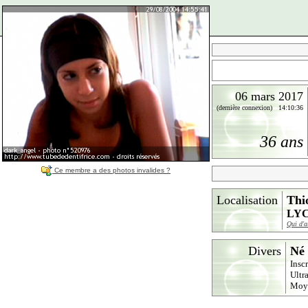
06 mars 2017
(dernière connexion) 14:10:36
36 ans
Ce membre a des photos invalides ?
Localisation
Thi
LYC
Qui d'a
Divers
Né 
Insc
Ultr
Moy