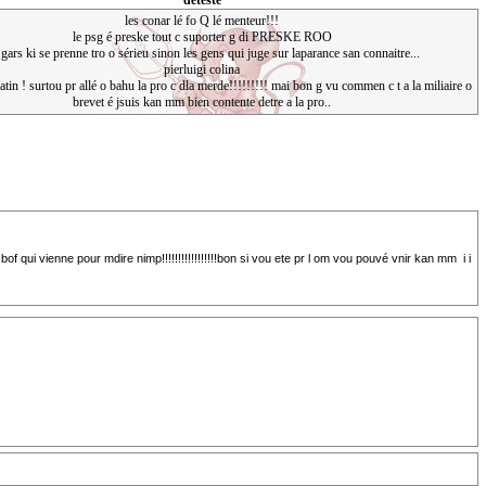
déteste
les conar lé fo Q lé menteur!!!
le psg é preske tout c suporter g di PRESKE ROO
 gars ki se prenne tro o sérieu sinon les gens qui juge sur laparance san connaitre...
pierluigi colina
atin ! surtou pr allé o bahu la pro c dla merde!!!!!!!!! mai bon g vu commen c t a la miliaire o
brevet é jsuis kan mm bien contente detre a la pro..
f qui vienne pour mdire nimp!!!!!!!!!!!!!!!!!bon si vou ete pr l om vou pouvé vnir kan mm i i