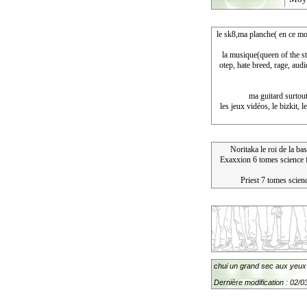
le sk8,ma planche( en ce mom
la musique(queen of the sto
otep, hate breed, rage, aud
ma guitard surtout
les jeux vidéos, le bizkit, 
Noritaka le roi de la ba
Exaxxion 6 tomes science fi
Priest 7 tomes scienc
chui un grand sec aux yeux q
Dernière modification : 02/