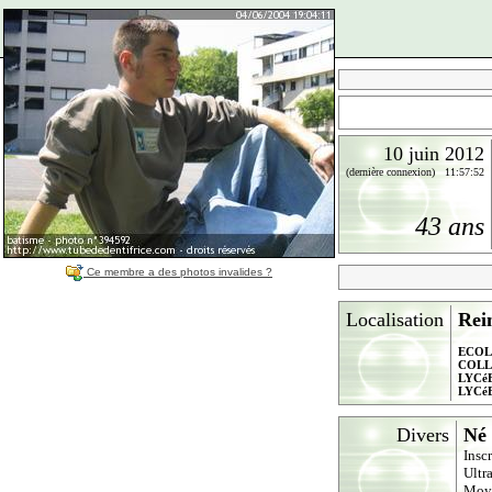
10 juin 2012
(dernière connexion) 11:57:52
43 ans
Ce membre a des photos invalides ?
Localisation
Rei
ECOL
COLL
LYCé
LYCé
Divers
Né 
Insc
Ultr
Moy