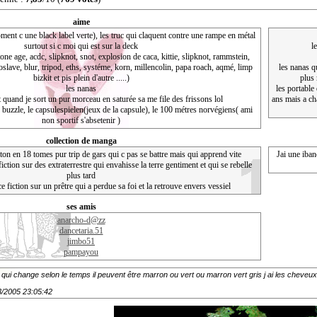
aime
ent c une black label verte), les truc qui claquent contre une rampe en métal
surtout si c moi qui est sur la deck
l
ne age, acdc, slipknot, snot, explosion de caca, kittie, slipknot, rammstein,
ioslave, blur, tripod, eths, systéme, korn, millencolin, papa roach, aqmé, limp
les nanas qu
bizkit et pis plein d'autre .....)
plus 
les nanas
les portable
 quand je sort un pur morceau en saturée sa me file des frissons lol
ans mais a cha
le buzzle, le capsulespielen(jeux de la capsule), le 100 métres norvégiens( ami
non sportif s'absetenir )
collection de manga
ston en 18 tomes pur trip de gars qui c pas se battre mais qui apprend vite
Jai une iban
ction sur des extraterrestre qui envahisse la terre gentiment et qui se rebelle
plus tard
e fiction sur un prêtre qui a perdue sa foi et la retrouve envers vessiel
ses amis
anarcho-d@zz
dancetaria.51
jimbo51
pampayou
ui change selon le temps il peuvent être marron ou vert ou marron vert gris j ai les cheveux 
03/2005 23:05:42