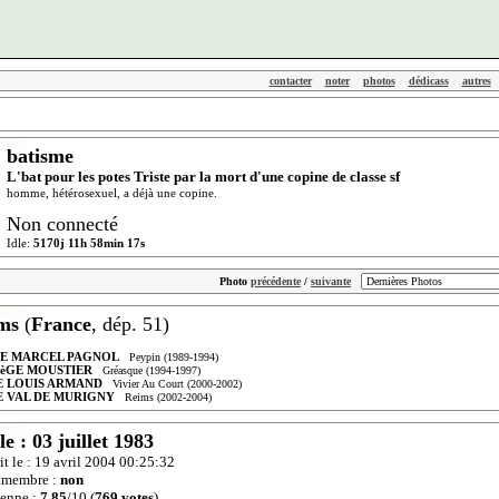
contacter
noter
photos
dédicass
autres
batisme
L'bat pour les potes Triste par la mort d'une copine de classe sf
homme, hétérosexuel, a déjà une copine.
Non connecté
Idle:
5170j 11h 58min 17s
Photo
précédente
/
suivante
ms
(
France
, dép. 51)
E MARCEL PAGNOL
Peypin (1989-1994)
èGE MOUSTIER
Gréasque (1994-1997)
E LOUIS ARMAND
Vivier Au Court (2000-2002)
E VAL DE MURIGNY
Reims (2002-2004)
le : 03 juillet 1983
rit le : 19 avril 2004 00:25:32
amembre :
non
enne :
7,85
/10 (
769 votes
)