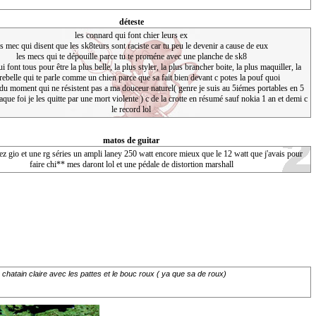
déteste
les connard qui font chier leurs ex
es mec qui disent que les sk8teurs sont raciste car tu peu le devenir a cause de eux
les mecs qui te dépouille parce tu te proméne avec une planche de sk8
i font tous pour être la plus belle, la plus styler, la plus brancher boite, la plus maquiller, la
rebelle qui te parle comme un chien parce que sa fait bien devant c potes la pouf quoi
 du moment qui ne résistent pas a ma douceur naturel( genre je suis au 5iémes portables en 5
que foi je les quitte par une mort violente ) c de la crotte en résumé sauf nokia 1 an et demi c
le record lol
matos de guitar
ez gio et une rg séries un ampli laney 250 watt encore mieux que le 12 watt que j'avais pour
faire chi** mes daront lol et une pédale de distortion marshall
chatain claire avec les pattes et le bouc roux ( ya que sa de roux)