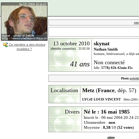
con
13 octobre 2010
skynat
Ce membre a des photos
(dernière connexion) 21:02:50
Nathan Smith
invalides ?
homme, hétérosexuel, a déjà un
Non connecté
41 ans
Idle:
5778j 02h 42min 45s
Photo
précéd
Localisation
Metz
(
France
, dép. 57)
LYCéE LOUIS VINCENT
Metz (2001-
Divers
Né le : 16 mai 1985
Inscrit le : 06 mai 2004 20:24:21
Ultramembre :
non
Moyenne :
8,58
/10 (
52 votes
)
aime