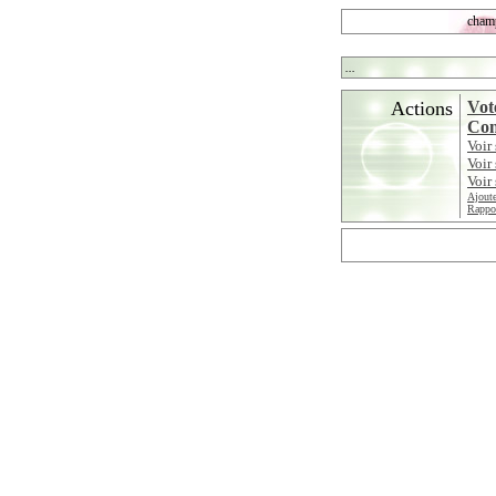
champ
...
Actions
Vot
Con
Voir
Voir
Voir 
Ajoute
Rappor