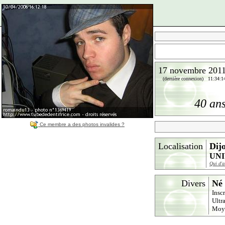
17 novembre 201
(dernière connexion) 11:34:1
40 an
Ce membre a des photos invalides ?
Localisation
Dij
UNI
Qui d'a
Divers
Né 
Insc
Ultr
Moy