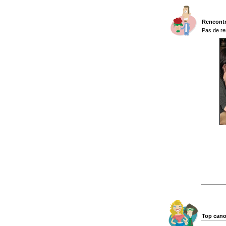
Rencontr
Pas de re
Top cano