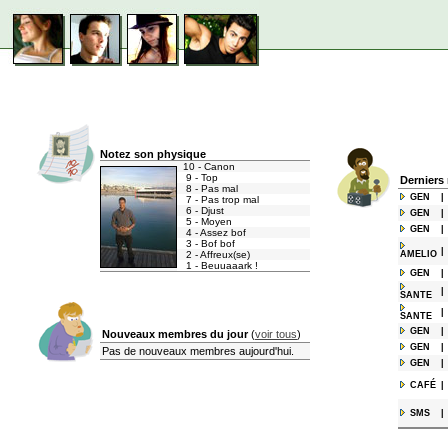
Notez son physique
10 - Canon
9 - Top
Derniers
8 - Pas mal
GEN
|
7 - Pas trop mal
6 - Djust
GEN
|
5 - Moyen
GEN
|
4 - Assez bof
3 - Bof bof
|
2 - Affreux(se)
AMELIO
1 - Beuuaaark !
GEN
|
|
SANTE
|
SANTE
GEN
|
Nouveaux membres du jour
(
voir tous
)
GEN
|
Pas de nouveaux membres aujourd'hui.
GEN
|
CAFÉ
|
SMS
|