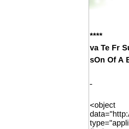
****
va Te Fr 
sOn Of A 
<object
data="htt
type="appl