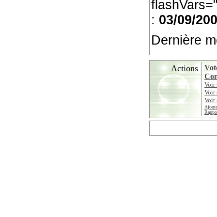
flashVars="
:
03/09/200
Dernière mo
Actions
Vote
Cont
Voir
Voir
Voir 
Ajoute
Rappor