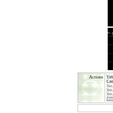
Actions
Vot
Con
Voir
Voir
Voir 
Ajoute
Rappor