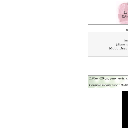
Le 
Délir
s
(
cliquez ic
Mobb Deep -
1,70m; 62kgs; yeux verts; 
Dernière modification : 09/