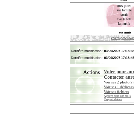
aime
mes potes
ma famille
sortir
fiar la fete
la musik
ses amis
vivere-per-sia-a
Dernière modification :
03/09/2007 17:18:3
Dernière modification :
03/09/2007 17:18:4
Actions
Voter pour au
Contacter aur
Voir ses 2 photo(s)
Voir ses 1 dédicass
Voir ses fichiers
Ajouter dans vos amis
Rapport d'abus