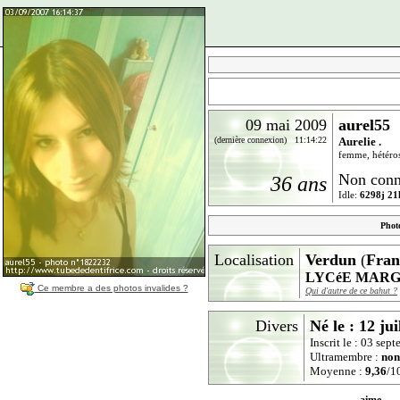
09 mai 2009
aurel55
(dernière connexion) 11:14:22
Aurelie .
femme, hétérose
Non conn
36 ans
Idle:
6298j 21
Phot
Localisation
Verdun
(
Fran
LYCéE MAR
Ce membre a des photos invalides ?
Qui d'autre de ce bahut ?
Divers
Né le : 12 jui
Inscrit le : 03 se
Ultramembre :
non
Moyenne :
9,36
/10