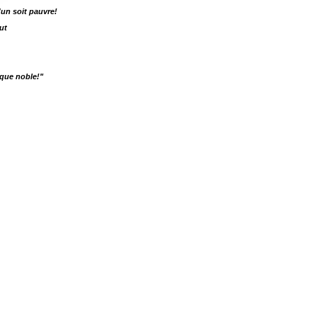
un soit pauvre!
ut
que noble!"