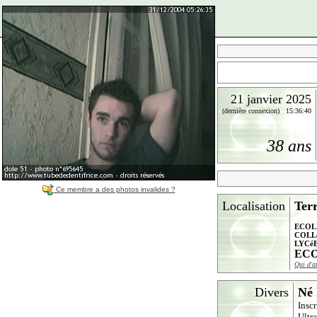
21 janvier 2025
(dernière connexion) 15:36:40
38 ans
Ce membre a des photos invalides ?
Localisation
Ter
ECOL
COLL
LYCé
ECO
Qui d'a
Divers
Né 
Inscr
Ultr