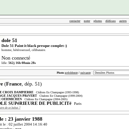
contacter
noter
photos
dédicass
autres
dole 51
Dole 51 Paint it black presque complet :)
homme, hétérosexuel, célibataire.
Non connecté
Idle:
562j 16h 08min 28s
Photo
précédente
/
suivante
re
(
France
, dép. 51)
E CROIX DAMPIERRE
Châlons En Champagne (1993-1998)
èGE JACQUES PRéVERT
Chalons En Champagne (1999-2004)
E OEHMICHEN
Châlons En Champagne (2004-2005)
LE SUPéRIEURE DE PUBLICITé
Paris
utre de ce bahut ?
le : 23 janvier 1988
it le : 02 juillet 2004 14:16:40
amembre :
non