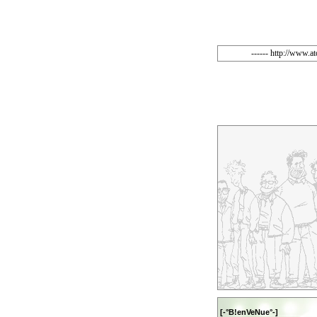
------ http://www.at
[-°B!enVeNue°-]