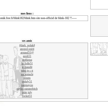
mes liens :
omik.free.fr/blink182/blink.htm site non-officiel de blink-182 !!-----
ses amis
#dark_polak#
apopol.spirit
arnaud51@
geoh51
gothiqua
la_folle51
le maudit
miss je c tt
mr tentacle
nouns
ophdy51
pampayou
psyko.paranobitch
ptite july
rocket51