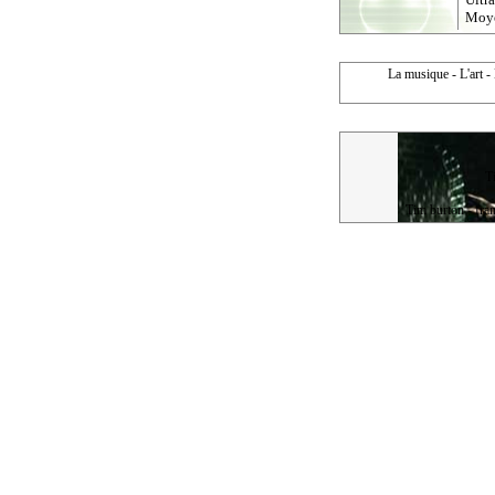
Moy
La musique - L'art - 
T
Tim burton - fra