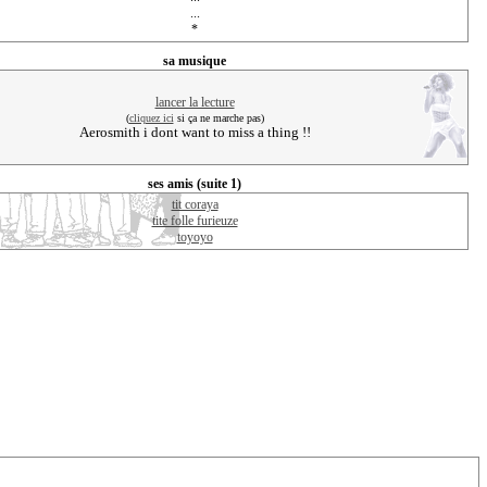
...
*
sa musique
(
cliquez ici
si ça ne marche pas)
Aerosmith i dont want to miss a thing !!
ses amis (suite 1)
tit coraya
tite folle furieuze
toyoyo