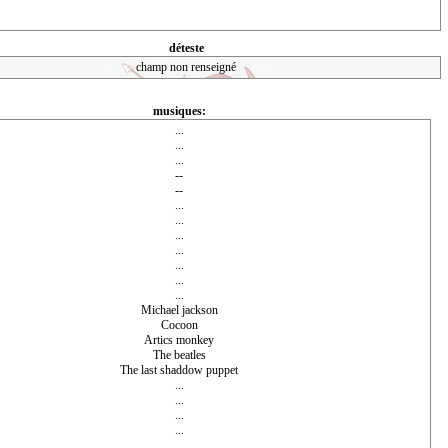
déteste
champ non renseigné
musiques:
...
...
...
--
--
...
...
...
...
...
...
...
Michael jackson
Cocoon
Artics monkey
The beatles
The last shaddow puppet
...
...
...
...
...