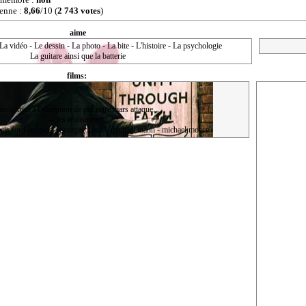
enne :
8,66
/10 (
2 743 votes
)
aime
La vidéo - Le dessin - La photo - La bite - L'histoire - La psychologie
La guitare ainsi que la batterie
films:
...
...
im burton a l'exception de peut etre mars attaque...
-- les réalisateurs
ncis ford coppola - georges lukas - michael mann - michael moore