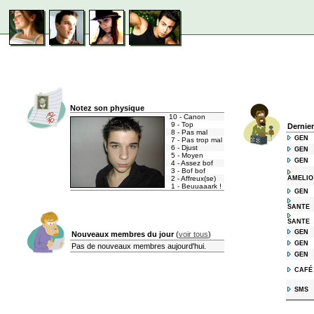
Notez son physique
10 - Canon
9 - Top
Dernie
8 - Pas mal
GEN
7 - Pas trop mal
6 - Djust
GEN
5 - Moyen
GEN
4 - Assez bof
3 - Bof bof
2 - Affreux(se)
AMELIO
1 - Beuuaaark !
GEN
SANTE
SANTE
GEN
Nouveaux membres du jour
(
voir tous
)
GEN
Pas de nouveaux membres aujourd'hui.
GEN
CAFÉ
SMS