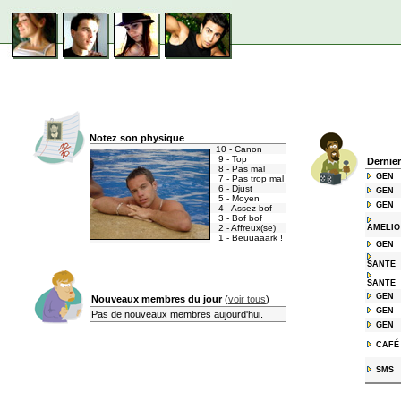
Notez son physique
10 - Canon
9 - Top
Dernie
8 - Pas mal
GEN
7 - Pas trop mal
6 - Djust
GEN
5 - Moyen
GEN
4 - Assez bof
3 - Bof bof
2 - Affreux(se)
AMELIO
1 - Beuuaaark !
GEN
SANTE
SANTE
GEN
Nouveaux membres du jour
(
voir tous
)
GEN
Pas de nouveaux membres aujourd'hui.
GEN
CAFÉ
SMS