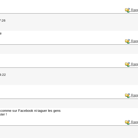
Rapp
7:26
re
Rapp
Rapp
4:22
Rapp
re comme sur Facebook ni taguer les gens
ter !
Rapp