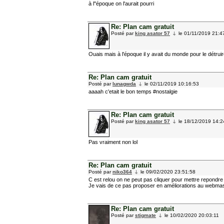
à l''époque on l'aurait pourri
Re: Plan cam gratuit
Posté par
king asator 57
le 01/11/2019 21:4
Ouais mais à l'époque il y avait du monde pour le détrui
Re: Plan cam gratuit
Posté par
lunagwda
le 02/11/2019 10:16:53
aaaah c'etait le bon temps #nostalgie
Re: Plan cam gratuit
Posté par
king asator 57
le 18/12/2019 14:2
Pas vraiment non lol
Re: Plan cam gratuit
Posté par
niko364
le 09/02/2020 23:51:58
C est relou on ne peut pas cliquer pour mettre repond
Je vais de ce pas proposer en améliorations au webmas
Re: Plan cam gratuit
Posté par
stigmate
le 10/02/2020 20:03:11