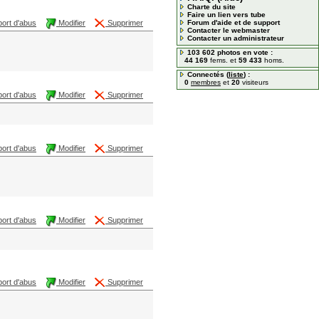
Charte du site
Faire un lien vers tube
ort d'abus
Modifier
Supprimer
Forum d'aide et de support
Contacter le webmaster
Contacter un administrateur
103 602 photos en vote :
44 169
fems. et
59 433
homs.
Connectés (
liste
) :
0
membres
et
20
visiteurs
ort d'abus
Modifier
Supprimer
ort d'abus
Modifier
Supprimer
ort d'abus
Modifier
Supprimer
ort d'abus
Modifier
Supprimer