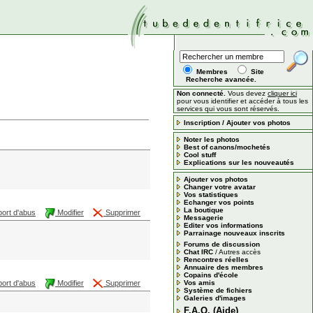
Membres
Site
Recherche avancée.
Non connecté.
Vous devez
cliquer ici
pour vous identifier et accéder à tous les
services qui vous sont réservés.
Inscription / Ajouter vos photos
Noter les photos
Best of canons/mochetés
Cool stuff
Explications sur les nouveautés
Ajouter vos photos
Changer votre avatar
Vos statistiques
Echanger vos points
La boutique
ort d'abus
Modifier
Supprimer
Messagerie
Editer vos informations
Parrainage nouveaux inscrits
Forums de discussion
Chat IRC
/
Autres accès
Rencontres réelles
Annuaire des membres
Copains d'école
ort d'abus
Modifier
Supprimer
Vos amis
Système de fichiers
Galeries d'images
F.A.Q. (Aide)