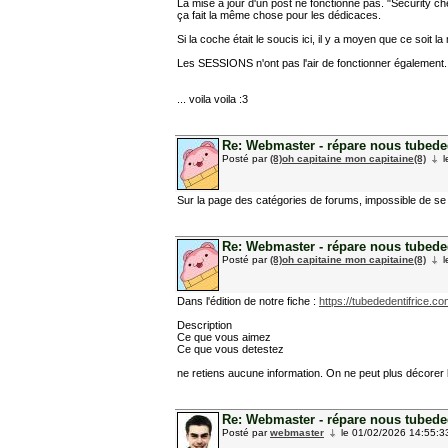
La mise à jour d'un post ne fonctionne pas. "Security ch
ça fait la même chose pour les dédicaces.
Si la coche était le soucis ici, il y a moyen que ce soit 
Les SESSIONS n'ont pas l'air de fonctionner également. 
... voila voila :3
Re: Webmaster - répare nous tubedede
Posté par
(8)oh capitaine mon capitaine(8)
l
Sur la page des catégories de forums, impossible de se 
Re: Webmaster - répare nous tubedede
Posté par
(8)oh capitaine mon capitaine(8)
l
Dans l'édition de notre fiche :
https://tubededentifrice.c
Description
Ce que vous aimez
Ce que vous detestez
ne retiens aucune information. On ne peut plus décorer le
Re: Webmaster - répare nous tubedede
Posté par
webmaster
le 01/02/2026 14:55:3