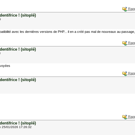
Rapp
ntifrice ! (sitoplé)
5
tibilité avec les dernières versions de PHP... il en a créé pas mal de nouveaux au passage, 
Rapp
ntifrice ! (sitoplé)
8
nvoyées
Rapp
ntifrice ! (sitoplé)
Rapp
ntifrice ! (sitoplé)
e 25/01/2026 17:26:32