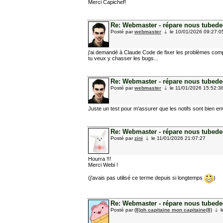
Merci Capichef!
Re: Webmaster - répare nous tubedede
Posté par
webmaster
le 10/01/2026 09:27:0
j'ai demandé à Claude Code de fixer les problèmes compa
tu veux y chasser les bugs...
Re: Webmaster - répare nous tubedede
Posté par
webmaster
le 11/01/2026 15:52:3
Juste un test pour m'assurer que les notifs sont bien e
Re: Webmaster - répare nous tubedede
Posté par
zini
le 11/01/2026 21:07:27
Hourra !!!
Merci Webi !
(j'avais pas utilisé ce terme depuis si longtemps
)
Re: Webmaster - répare nous tubedede
Posté par
(8)oh capitaine mon capitaine(8)
l