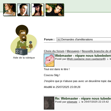
Forum :
Choix du forum
|
Messages
|
Nouvelle branche de 
Webmaster - répare nous tubededentif
Aide de la rubrique
Posté par
(8)oh capitaine mon capitaine(8)
l
Tout est dans le titre !
Coucou Stig !
J'espère que je n'abuse pas avec un deuxième topic da
Modifié le 25/07/2025 15:09:26
Re: Webmaster - répare nous tubedede
Posté par
stigmate
le 25/07/2025 22:15:42