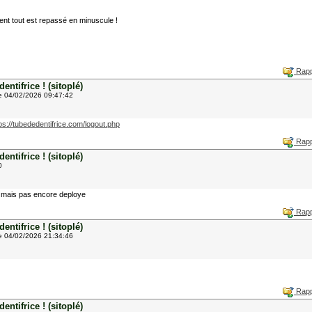
nt tout est repassé en minuscule !
Rapp
ntifrice ! (sitoplé)
e 04/02/2026 09:47:42
ps://tubededentifrice.com/logout.php
Rapp
ntifrice ! (sitoplé)
0
ier mais pas encore deploye
Rapp
ntifrice ! (sitoplé)
e 04/02/2026 21:34:46
Rapp
ntifrice ! (sitoplé)