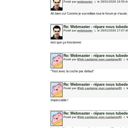
Posté par
webmaster
le 28/01/2026 16:55:4
Ah bien vu! Comme je surveillais tout le forum je n'avais
Re: Webmaster - répare nous tubedede
Posté par
webmaster
le 28/01/2026 17:07:4
test que ça fonctionne
Re: Webmaster - répare nous tubedede
Posté par
(8)oh capitaine mon capitaine(8)
l
"Test avec la coche par defaut"
Re: Webmaster - répare nous tubedede
Posté par
(8)oh capitaine mon capitaine(8)
l
Impeccable !
Re: Webmaster - répare nous tubedede
Posté par
(8)oh capitaine mon capitaine(8)
l