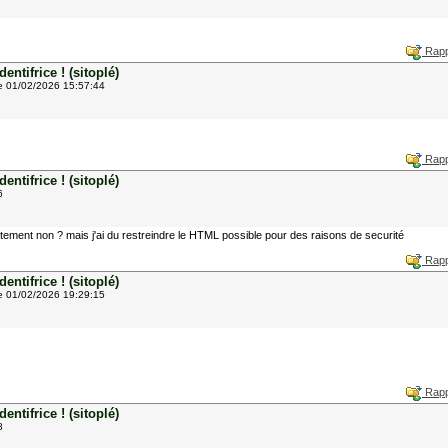
Rapp
ntifrice ! (sitoplé)
e 01/02/2026 15:57:44
Rapp
ntifrice ! (sitoplé)
6
ctement non ? mais j'ai du restreindre le HTML possible pour des raisons de securité
Rapp
ntifrice ! (sitoplé)
e 01/02/2026 19:29:15
Rapp
ntifrice ! (sitoplé)
8