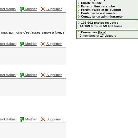
Charte du site
Faire un lien vers tube
ort d'abus
Modifier
Supprimer
Forum d'aide et de support
Contacter le webmaster
Contacter un administrateur
103 602 photos en vote :
44 169
fems. et
59 433
homs.
mais au moins c'est assez simple a fixer, si
Connectés (
liste
) :
0
membres
et
17
visiteurs
ort d'abus
Modifier
Supprimer
ort d'abus
Modifier
Supprimer
ort d'abus
Modifier
Supprimer