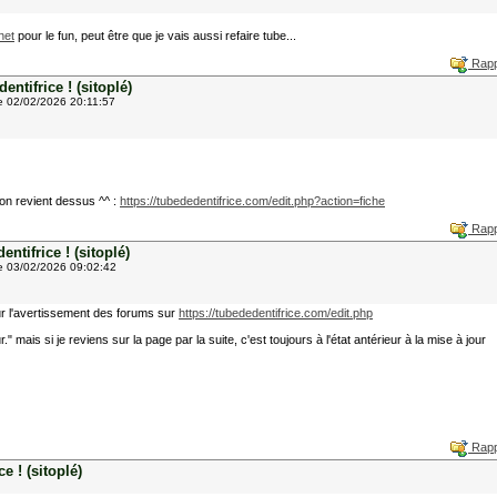
net
pour le fun, peut être que je vais aussi refaire tube...
Rapp
ntifrice ! (sitoplé)
e 02/02/2026 20:11:57
d on revient dessus ^^ :
https://tubededentifrice.com/edit.php?action=fiche
Rapp
ntifrice ! (sitoplé)
e 03/02/2026 09:02:42
our l'avertissement des forums sur
https://tubededentifrice.com/edit.php
." mais si je reviens sur la page par la suite, c'est toujours à l'état antérieur à la mise à jour
Rapp
e ! (sitoplé)