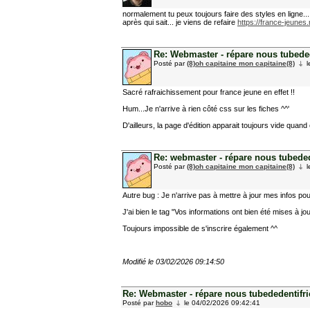
normalement tu peux toujours faire des styles en ligne...
après qui sait... je viens de refaire
https://france-jeunes.
Re: Webmaster - répare nous tubedede
Posté par
(8)oh capitaine mon capitaine(8)
l
Sacré rafraichissement pour france jeune en effet !!
Hum...Je n'arrive à rien côté css sur les fiches ^^'
D'ailleurs, la page d'édition apparait toujours vide quan
Re: webmaster - répare nous tubedede
Posté par
(8)oh capitaine mon capitaine(8)
l
Autre bug : Je n'arrive pas à mettre à jour mes infos p
J'ai bien le tag "Vos informations ont bien été mises à jour
Toujours impossible de s'inscrire également ^^
Modifié le 03/02/2026 09:14:50
Re: Webmaster - répare nous tubededentifric
Posté par
hobo
le 04/02/2026 09:42:41