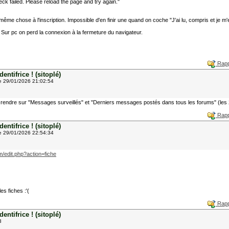
eck failed. Please reload the page and try again."
la même chose à l'inscription. Impossible d'en finir une quand on coche "J'ai lu, compris et je 
Sur pc on perd la connexion à la fermeture du navigateur.
Rapp
ntifrice ! (sitoplé)
e 29/01/2026 21:02:54
rendre sur "Messages surveillés" et "Derniers messages postés dans tous les forums" (les 2 s
Rapp
ntifrice ! (sitoplé)
e 29/01/2026 22:54:34
om/edit.php?action=fiche
s fiches :'(
Rapp
ntifrice ! (sitoplé)
3