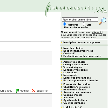
Membres
Site
Recherche avancée.
Non connecté.
Vous devez
cliquer ici
pour vous identifier et accéder à tous les
services qui vous sont réservés.
Inscription / Ajouter vos photos
Noter les photos
Best of canons/mochetés
Cool stuff
Explications sur les nouveautés
Ajouter vos photos
Changer votre avatar
Vos statistiques
Echanger vos points
La boutique
Messagerie
Editer vos informations
Parrainage nouveaux inscrits
Forums de discussion
Chat IRC
/
Autres accès
Rencontres réelles
ort d'abus
Modifier
Supprimer
Annuaire des membres
Copains d'école
Vos amis
Système de fichiers
Galeries d'images
F.A.Q. (Aide)