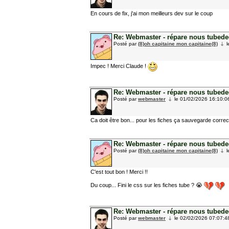
En cours de fix, j'ai mon meilleurs dev sur le coup
Re: Webmaster - répare nous tubedede
Posté par
(8)oh capitaine mon capitaine(8)
l
Impec ! Merci Claude !
Re: Webmaster - répare nous tubedede
Posté par
webmaster
le 01/02/2026 16:10:0
Ca doit être bon... pour les fiches ça sauvegarde corre
Re: Webmaster - répare nous tubedede
Posté par
(8)oh capitaine mon capitaine(8)
l
C'est tout bon ! Merci !!
Du coup... Fini le css sur les fiches tube ? 😭
Re: Webmaster - répare nous tubedede
Posté par
webmaster
le 02/02/2026 07:07:4