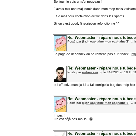
Bonjour, je suis un p'tit nouveau !
J'avais mis une majuscule dans mon mdp mais visibleme
Et le mail pour l'activation arrive dans les spams.
Sinon c'est good, l'inscription refonctionne ^^
Re: Webmaster - répare nous tubedede
Posté par
(8)oh capitaine mon capitaine(8)
l
La page de déconnexion ne ramène pas sur l'index :
htt
Re: Webmaster - répare nous tubedede
Posté par
webmaster
le 04/02/2026 10:13:1
oui effectivement je lui ai fait corrige le bug des mdp h
Re: Webmaster - répare nous tubedede
Posté par
(8)oh capitaine mon capitaine(8)
l
Impec !
On est déjà pas mal la ! 😁
Re: Webmaster - répare nous tubedede