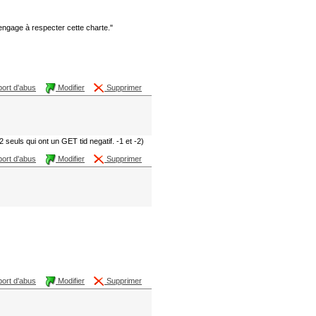
m'engage à respecter cette charte."
ort d'abus
Modifier
Supprimer
euls qui ont un GET tid negatif. -1 et -2)
ort d'abus
Modifier
Supprimer
ort d'abus
Modifier
Supprimer