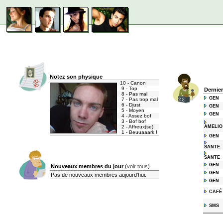
Notez son physique
10 - Canon
9 - Top
Dernie
8 - Pas mal
GEN
7 - Pas trop mal
6 - Djust
GEN
5 - Moyen
GEN
4 - Assez bof
3 - Bof bof
2 - Affreux(se)
AMELIO
1 - Beuuaaark !
GEN
SANTE
SANTE
GEN
Nouveaux membres du jour
(
voir tous
)
GEN
Pas de nouveaux membres aujourd'hui.
GEN
CAFÉ
SMS