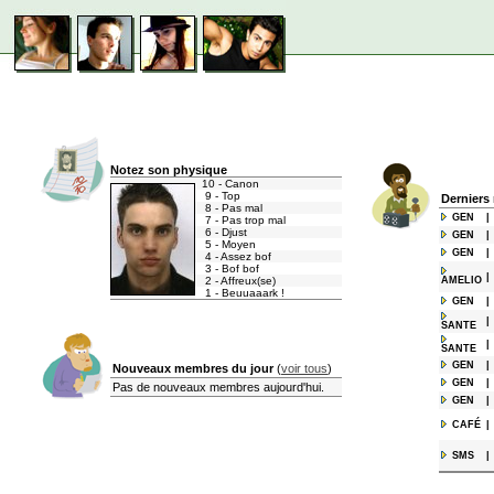
Notez son physique
10 - Canon
9 - Top
Derniers
8 - Pas mal
GEN
|
7 - Pas trop mal
6 - Djust
GEN
|
5 - Moyen
GEN
|
4 - Assez bof
3 - Bof bof
|
2 - Affreux(se)
AMELIO
1 - Beuuaaark !
GEN
|
|
SANTE
|
SANTE
GEN
|
Nouveaux membres du jour
(
voir tous
)
GEN
|
Pas de nouveaux membres aujourd'hui.
GEN
|
CAFÉ
|
SMS
|