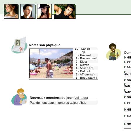
Notez son physique
10 - Canon
9 - Top
Der
8 - Pas mal
G
7 - Pas trop mal
6 - Djust
G
5 - Moyen
G
4 - Assez bof
3 - Bof bof
2 - Affreux(se)
AME
1 - Beuuaaark !
G
SAN
SAN
G
Nouveaux membres du jour
(
voir tous
)
Pas de nouveaux membres aujourd'hui.
G
G
CA
S