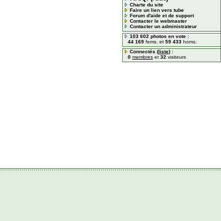
Charte du site
Faire un lien vers tube
Forum d'aide et de support
Contacter le webmaster
Contacter un administrateur
103 602 photos en vote :
44 169
fems. et
59 433
homs.
Connectés (
liste
) :
0
membres
et
32
visiteurs