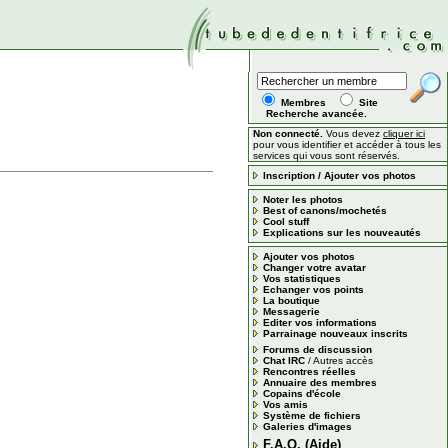
Membres
Site
Recherche avancée.
Non connecté.
Vous devez
cliquer ici
pour vous identifier et accéder à tous les
services qui vous sont réservés.
Inscription / Ajouter vos photos
Noter les photos
Best of canons/mochetés
Cool stuff
Explications sur les nouveautés
Ajouter vos photos
Changer votre avatar
Vos statistiques
Echanger vos points
La boutique
Messagerie
Editer vos informations
Parrainage nouveaux inscrits
Forums de discussion
Chat IRC
/
Autres accès
Rencontres réelles
Annuaire des membres
Copains d'école
Vos amis
Système de fichiers
Galeries d'images
F.A.Q. (Aide)