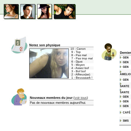
Notez son physique
10 - Canon
9 - Top
Dernie
8 - Pas mal
GEN
7 - Pas trop mal
6 - Djust
GEN
5 - Moyen
GEN
4 - Assez bof
3 - Bof bof
2 - Affreux(se)
AMELIO
1 - Beuuaaark !
GEN
SANTE
SANTE
GEN
Nouveaux membres du jour
(
voir tous
)
GEN
Pas de nouveaux membres aujourd'hui.
GEN
CAFÉ
SMS